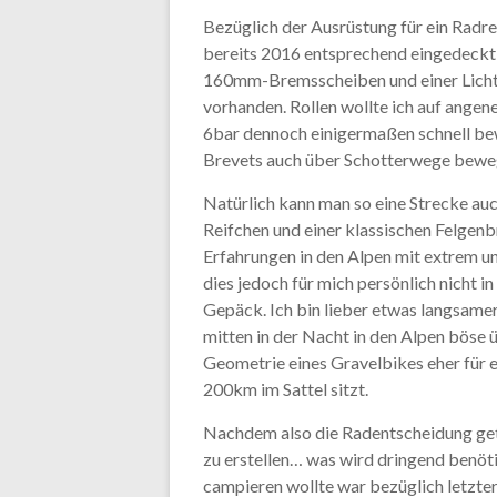
Bezüglich der Ausrüstung für ein Radr
bereits 2016 entsprechend eingedeckt,
160mm-Bremsscheiben und einer Lich
vorhanden. Rollen wollte ich auf ang
6bar dennoch einigermaßen schnell bew
Brevets auch über Schotterwege bewegt
Natürlich kann man so eine Strecke au
Reifchen und einer klassischen Felgen
Erfahrungen in den Alpen mit extrem u
dies jedoch für mich persönlich nicht i
Gepäck. Ich bin lieber etwas langsame
mitten in der Nacht in den Alpen böse 
Geometrie eines Gravelbikes eher für e
200km im Sattel sitzt.
Nachdem also die Radentscheidung getr
zu erstellen… was wird dringend benötig
campieren wollte war bezüglich letzte