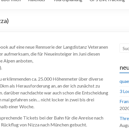
zza)
book auf eine neue Rennserie der Langdistanz Veteranen
 aufmerksam, die für Neueinsteiger im Juni diesen
ie Alpen anboten,
neu
).
 zu erklimmenden ca. 25.000 Höhenmeter über diverse
quae
00km als Herausforderung an, an der ich zunächst zu
3 Lo
n. darüber nachdachte war auch schon die Entscheidung
 mal gefahren sein… nicht locker in zwei bis drei
Fran
halb einer Woche.
202
sprechende Tickets bei der Bahn für die Anreise nach
Thre
en Rückflug von Nizza nach München gebucht.
Augu