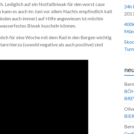
. Lediglich auf ein Notfallbiwak für den worst case
24h 
en kann es auch im Juni vor allem Nachts empfindlich kalt
201
nden auch immer) auf Hilfe angewiesen ist möchte
400k
d wasserfestes Biwak kuscheln können.
Mün
nlich für eine Woche mit dem Rad in den Bergen wichtig
Skod
tare hierzu (sowohl negative als auch positive) sind
Turm
ne
Bern
BÖH
BRE
Oliv
BIE
Bern
Gref