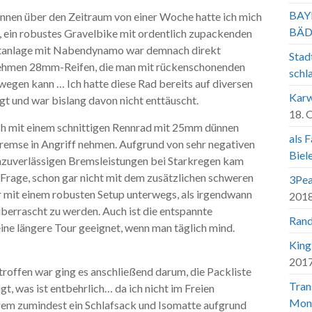
BAY
ennen über den Zeitraum von einer Woche hatte ich mich
BÄD
 ein robustes Gravelbike mit ordentlich zupackenden
tanlage mit Nabendynamo war demnach direkt
Stad
enehmen 28mm-Reifen, die man mit rückenschonenden
schl
egen kann … Ich hatte diese Rad bereits auf diversen
Karw
 und war bislang davon nicht enttäuscht.
18. 
ch mit einem schnittigen Rennrad mit 25mm dünnen
als 
bremse in Angriff nehmen. Aufgrund von sehr negativen
Biel
nzuverlässigen Bremsleistungen bei Starkregen kam
n Frage, schon gar nicht mit dem zusätzlichen schweren
3Pea
r mit einem robusten Setup unterwegs, als irgendwann
201
überrascht zu werden. Auch ist die entspannte
Rand
ine längere Tour geeignet, wenn man täglich mind.
King
201
offen war ging es anschließend darum, die Packliste
Tran
t, was ist entbehrlich… da ich nicht im Freien
Mon
rem zumindest ein Schlafsack und Isomatte aufgrund