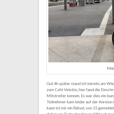
Mün
Gut 4h später stand ich bereits am Wie
zum Café Velobis, hier fand die Einschr
Mitstreiter kennen. Es war dies ein bu
Teilnehmer kam leider auf der Anreise
kann ist mir ein Rätsel, von 15 gemeld
dabei, am Ende standen zwölf hoch mot