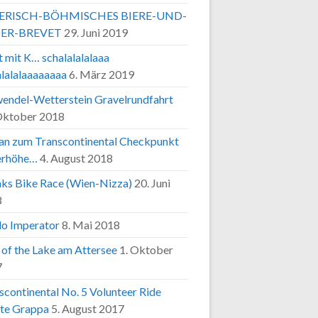
ERISCH-BÖHMISCHES BIERE-UND-
ER-BREVET
29. Juni 2019
t mit K… schalalalalaaa
alalalaaaaaaaa
6. März 2019
endel-Wetterstein Gravelrundfahrt
Oktober 2018
Fan zum Transcontinental Checkpunkt
erhöhe…
4. August 2018
ks Bike Race (Wien-Nizza)
20. Juni
8
o Imperator
8. Mai 2018
 of the Lake am Attersee
1. Oktober
7
scontinental No. 5 Volunteer Ride
te Grappa
5. August 2017