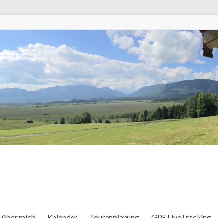
über mich
Kalender
Tourenplanung
GPS LiveTracking