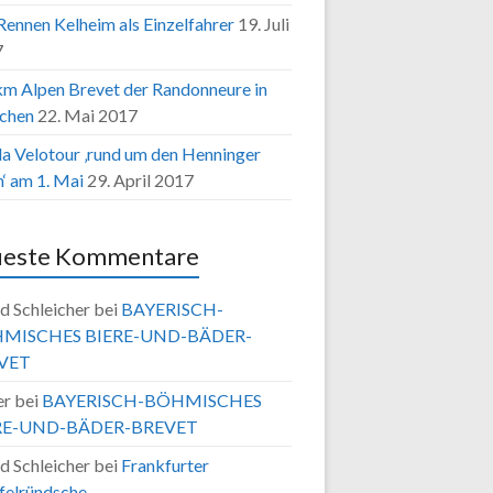
Rennen Kelheim als Einzelfahrer
19. Juli
7
m Alpen Brevet der Randonneure in
chen
22. Mai 2017
a Velotour ‚rund um den Henninger
‘ am 1. Mai
29. April 2017
ueste Kommentare
d Schleicher
bei
BAYERISCH-
MISCHES BIERE-UND-BÄDER-
VET
er
bei
BAYERISCH-BÖHMISCHES
RE-UND-BÄDER-BREVET
d Schleicher
bei
Frankfurter
felründsche…