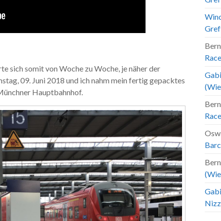
Winc
Gref
Bern
Race
rte sich somit von Woche zu Woche, je näher der
Gabi
stag, 09. Juni 2018 und ich nahm mein fertig gepacktes
(Wie
 Münchner Hauptbahnhof.
Bern
Race
Osw
Barc
Bern
(Wie
Gabi
Nizz