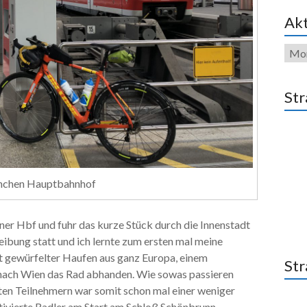
Akt
Akti
Str
chen Hauptbahnhof
ner Hbf und fuhr das kurze Stück durch die Innenstadt
eibung statt und ich lernte zum ersten mal meine
nt gewürfelter Haufen aus ganz Europa, einem
Str
 nach Wien das Rad abhanden. Wie sowas passieren
eten Teilnehmern war somit schon mal einer weniger
ivierte Radler am Start am Schloß Schönbrunn.